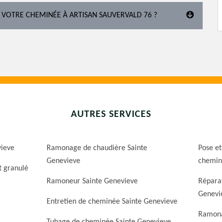
 VOTRE CHEMINÉE À ARTISAN SAUVERVALD 76 ?
AUTRES SERVICES
vieve
Ramonage de chaudière Sainte
Pose et
Genevieve
chemin
t granulé
Ramoneur Sainte Genevieve
Répara
Genevi
Entretien de cheminée Sainte Genevieve
Ramona