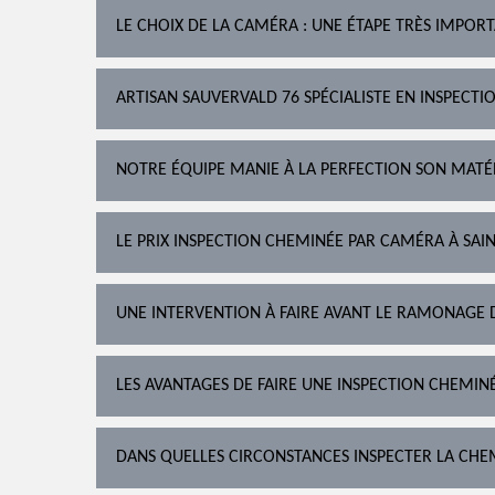
LE CHOIX DE LA CAMÉRA : UNE ÉTAPE TRÈS IMPOR
ARTISAN SAUVERVALD 76 SPÉCIALISTE EN INSPECT
NOTRE ÉQUIPE MANIE À LA PERFECTION SON MATÉR
LE PRIX INSPECTION CHEMINÉE PAR CAMÉRA À SAI
UNE INTERVENTION À FAIRE AVANT LE RAMONAGE 
LES AVANTAGES DE FAIRE UNE INSPECTION CHEMIN
DANS QUELLES CIRCONSTANCES INSPECTER LA CHE