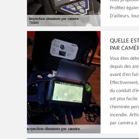
nous proposons
Profitez égal
D’ailleurs, tou
QUELLE EST
PAR CAMÉR
Vous êtes déte
depuis des an
avant d’en fair
Effectivement, 
du conduit d’é
est plus facile
cheminée perm
incendie. Arti
par caméra à 