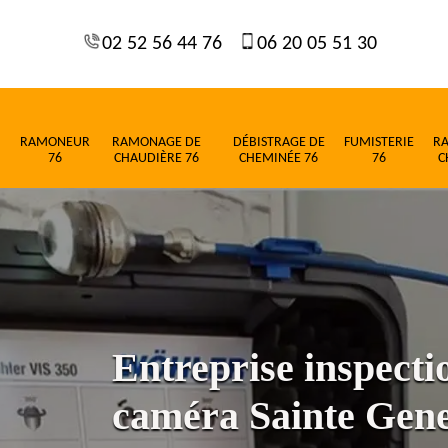
02 52 56 44 76
06 20 05 51 30
RAMONEUR
RAMONAGE DE
DÉBISTRAGE DE
FUMISTERIE
R
76
CHAUDIÈRE 76
CHEMINÉE 76
76
C
Entreprise inspect
caméra Sainte Gene