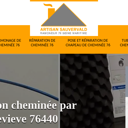
AMONAGE DE
RÉPARATION DE
POSE ET RÉPARATION DE
TU
HEMINÉE 76
CHEMINÉE 76
CHAPEAU DE CHEMINÉE 76
CHE
ion cheminée par
vieve 76440