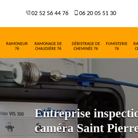
02 52 56 44 76
06 20 05 51 30
RAMONEUR
RAMONAGE DE
DÉBISTRAGE DE
FUMISTERIE
R
76
CHAUDIÈRE 76
CHEMINÉE 76
76
C
Entreprise inspect
caméra Saint Pierr