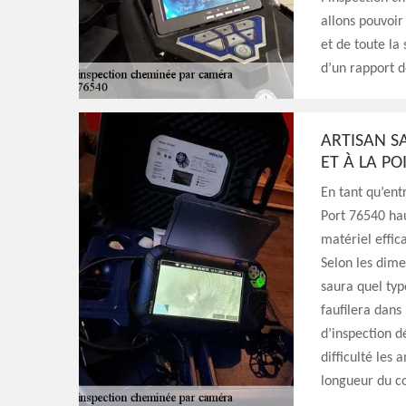
allons pouvoir
et de toute la
d’un rapport dé
ARTISAN S
ET À LA P
En tant qu’ent
Port 76540 hau
matériel effic
Selon les dime
saura quel typ
faufilera dans
d’inspection d
difficulté les
longueur du co