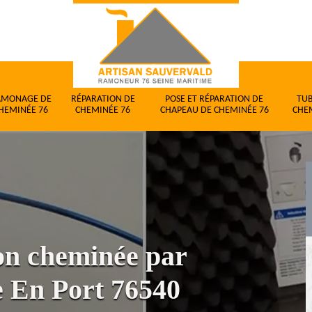
AMONAGE DE
RÉPARATION DE
POSE ET RÉPARATION DE
TU
HEMINÉE 76
CHEMINÉE 76
CHAPEAU DE CHEMINÉE 76
CHE
ion cheminée par
e En Port 76540