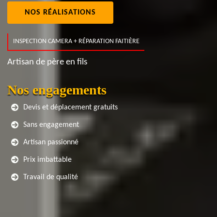
NOS RÉALISATIONS
INSPECTION CAMERA + RÉPARATION FAITIÈRE
Artisan de père en fils
Nos engagements
Devis et déplacement gratuits
Sans engagement
Artisan passionné
Prix imbattable
Travail de qualité