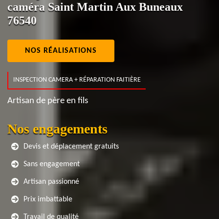
caméra Saint Martin Aux Buneaux
76540
NOS RÉALISATIONS
INSPECTION CAMERA + RÉPARATION FAITIÈRE
Artisan de père en fils
Nos engagements
Devis et déplacement gratuits
Sans engagement
Artisan passionné
Prix imbattable
Travail de qualité