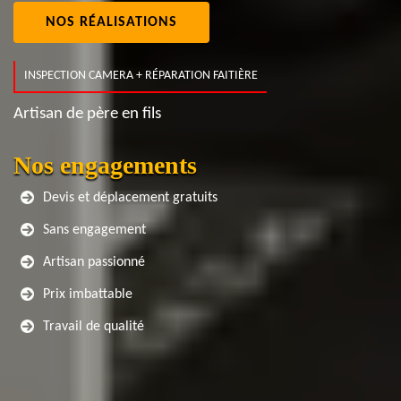
NOS RÉALISATIONS
INSPECTION CAMERA + RÉPARATION FAITIÈRE
Artisan de père en fils
Nos engagements
Devis et déplacement gratuits
Sans engagement
Artisan passionné
Prix imbattable
Travail de qualité