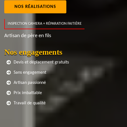
NOS RÉALISATIONS
INSPECTION CAMERA + RÉPARATION FAITIÈRE
Artisan de père en fils
Nos engagements
Devis et déplacement gratuits
Sans engagement
Artisan passionné
Prix imbattable
Travail de qualité