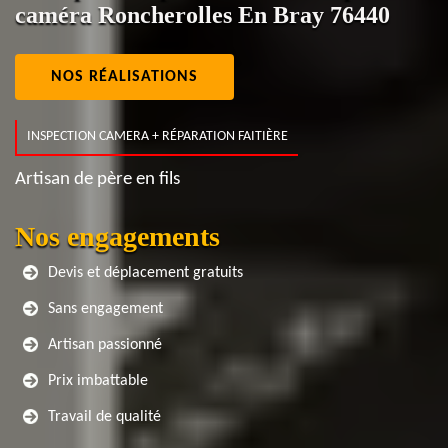
caméra Roncherolles En Bray 76440
NOS RÉALISATIONS
INSPECTION CAMERA + RÉPARATION FAITIÈRE
Artisan de père en fils
Nos engagements
Devis et déplacement gratuits
Sans engagement
Artisan passionné
Prix imbattable
Travail de qualité