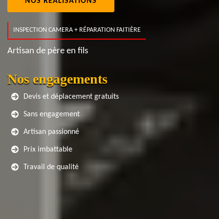
NOS RÉALISATIONS
INSPECTION CAMERA + RÉPARATION FAITIÈRE
Artisan de père en fils
Nos engagements
Devis et déplacement gratuits
Sans engagement
Artisan passionné
Prix imbattable
Travail de qualité