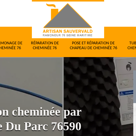
AMONAGE DE
RÉPARATION DE
POSE ET RÉPARATION DE
TU
HEMINÉE 76
CHEMINÉE 76
CHAPEAU DE CHEMINÉE 76
CHE
ion cheminée par
 Du Parc 76590