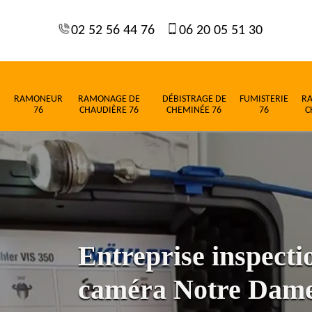
02 52 56 44 76
06 20 05 51 30
RAMONEUR
RAMONAGE DE
DÉBISTRAGE DE
FUMISTERIE
R
76
CHAUDIÈRE 76
CHEMINÉE 76
76
C
Entreprise inspect
caméra Notre Dame