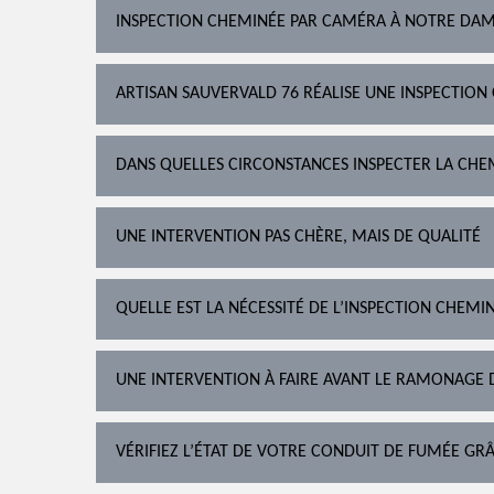
INSPECTION CHEMINÉE PAR CAMÉRA À NOTRE DAM
ARTISAN SAUVERVALD 76 RÉALISE UNE INSPECTION
DANS QUELLES CIRCONSTANCES INSPECTER LA CHE
UNE INTERVENTION PAS CHÈRE, MAIS DE QUALITÉ
QUELLE EST LA NÉCESSITÉ DE L’INSPECTION CHEM
UNE INTERVENTION À FAIRE AVANT LE RAMONAGE 
VÉRIFIEZ L’ÉTAT DE VOTRE CONDUIT DE FUMÉE G