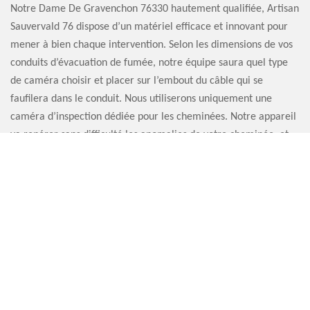
Notre Dame De Gravenchon 76330 hautement qualifiée, Artisan
Sauvervald 76 dispose d’un matériel efficace et innovant pour
mener à bien chaque intervention. Selon les dimensions de vos
conduits d’évacuation de fumée, notre équipe saura quel type
de caméra choisir et placer sur l’embout du câble qui se
faufilera dans le conduit. Nous utiliserons uniquement une
caméra d’inspection dédiée pour les cheminées. Notre appareil
va repérer sans difficulté les anomalies de votre cheminée, et
ce, quelle que soit la longueur du conduit.