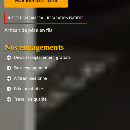
NOS RÉALISATIONS
INSPECTION CAMERA + RÉPARATION FAITIÈRE
Artisan de père en fils
Nos engagements
Devis et déplacement gratuits
Sans engagement
Artisan passionné
Prix imbattable
Travail de qualité