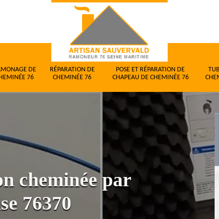
AMONAGE DE
RÉPARATION DE
POSE ET RÉPARATION DE
TU
HEMINÉE 76
CHEMINÉE 76
CHAPEAU DE CHEMINÉE 76
CHE
ion cheminée par
se 76370