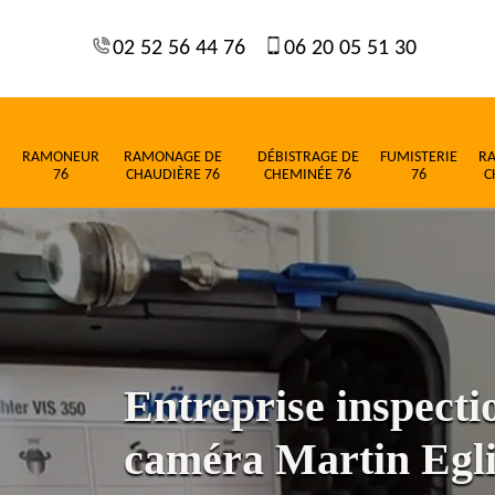
02 52 56 44 76
06 20 05 51 30
RAMONEUR
RAMONAGE DE
DÉBISTRAGE DE
FUMISTERIE
R
76
CHAUDIÈRE 76
CHEMINÉE 76
76
C
Entreprise inspect
caméra Martin Egli