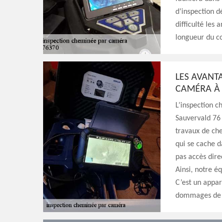
d’inspection d
difficulté les
longueur du co
LES AVANT
CAMÉRA À 
L’inspection 
Sauvervald 76 
travaux de che
qui se cache d
pas accès dire
Ainsi, notre é
C’est un appar
dommages de v