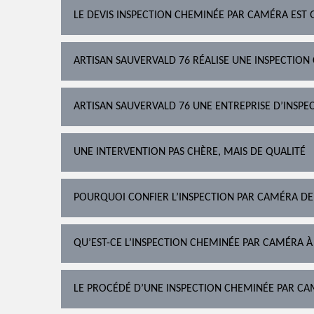
LE DEVIS INSPECTION CHEMINÉE PAR CAMÉRA EST 
ARTISAN SAUVERVALD 76 RÉALISE UNE INSPECTION
ARTISAN SAUVERVALD 76 UNE ENTREPRISE D’INSPEC
UNE INTERVENTION PAS CHÈRE, MAIS DE QUALITÉ
POURQUOI CONFIER L’INSPECTION PAR CAMÉRA DE
QU’EST-CE L’INSPECTION CHEMINÉE PAR CAMÉRA À
LE PROCÉDÉ D’UNE INSPECTION CHEMINÉE PAR CAM