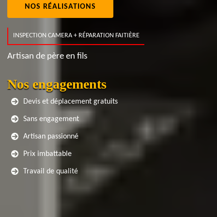
NOS RÉALISATIONS
INSPECTION CAMERA + RÉPARATION FAITIÈRE
Artisan de père en fils
Nos engagements
Devis et déplacement gratuits
Sans engagement
Artisan passionné
Prix imbattable
Travail de qualité