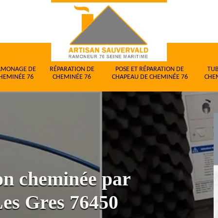
AMONAGE DE
RÉPARATION DE
POSE ET RÉPARATION DE
TU
HEMINÉE 76
CHEMINÉE 76
CHAPEAU DE CHEMINÉE 76
CHE
ion cheminée par
Les Gres 76450