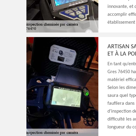
innovante, et 
accomplir effi
établissement 
ARTISAN S
ET À LA P
En tant qu’ent
Gres 76450 hau
matériel effic
Selon les dime
saura quel typ
faufilera dans
d’inspection d
difficulté les
longueur du co