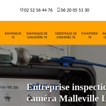
02 52 56 44 76
06 20 05 51 30
RAMONEUR
RAMONAGE DE
DÉBISTRAGE DE
FUMISTERIE
R
76
CHAUDIÈRE 76
CHEMINÉE 76
76
C
Entreprise inspect
caméra Malleville 