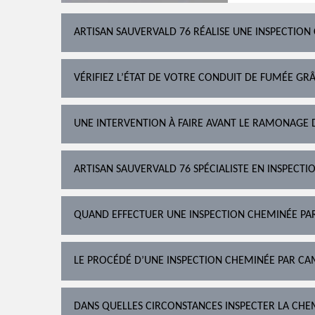
ARTISAN SAUVERVALD 76 RÉALISE UNE INSPECTION
VÉRIFIEZ L’ÉTAT DE VOTRE CONDUIT DE FUMÉE G
UNE INTERVENTION À FAIRE AVANT LE RAMONAGE 
ARTISAN SAUVERVALD 76 SPÉCIALISTE EN INSPECT
QUAND EFFECTUER UNE INSPECTION CHEMINÉE PA
LE PROCÉDÉ D’UNE INSPECTION CHEMINÉE PAR CAM
DANS QUELLES CIRCONSTANCES INSPECTER LA CHE