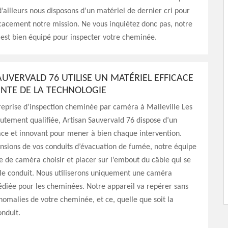
d’ailleurs nous disposons d’un matériel de dernier cri pour
cacement notre mission. Ne vous inquiétez donc pas, notre
est bien équipé pour inspecter votre cheminée.
AUVERVALD 76 UTILISE UN MATÉRIEL EFFICACE
OINTE DE LA TECHNOLOGIE
reprise d’inspection cheminée par caméra à Malleville Les
tement qualifiée, Artisan Sauvervald 76 dispose d’un
ace et innovant pour mener à bien chaque intervention.
nsions de vos conduits d’évacuation de fumée, notre équipe
e de caméra choisir et placer sur l’embout du câble qui se
 le conduit. Nous utiliserons uniquement une caméra
édiée pour les cheminées. Notre appareil va repérer sans
 anomalies de votre cheminée, et ce, quelle que soit la
nduit.