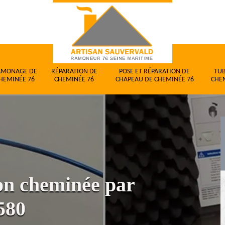
AMONAGE DE
RÉPARATION DE
POSE ET RÉPARATION DE
TU
HEMINÉE 76
CHEMINÉE 76
CHAPEAU DE CHEMINÉE 76
CHE
ion cheminée par
580