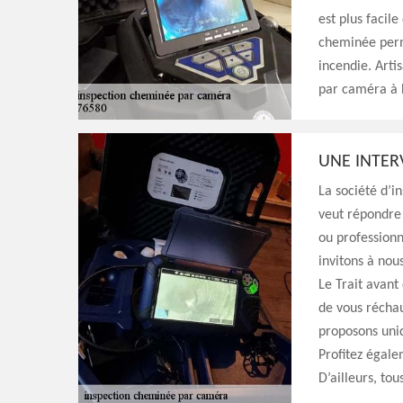
est plus facile
cheminée perm
incendie. Arti
par caméra à L
UNE INTER
La société d’i
veut répondre 
ou professionn
invitons à no
Le Trait avant
de vous réchau
proposons uniq
Profitez égal
D’ailleurs, tou