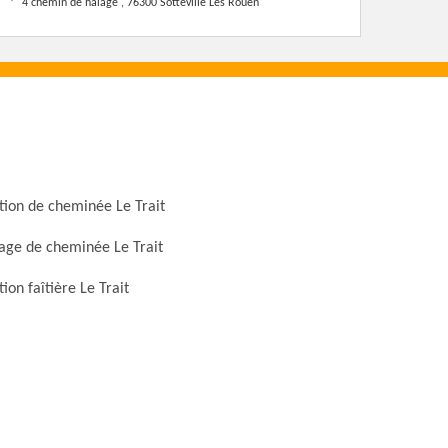
4 chemin de halage , 76300 Sotteville Les Rouen
ion de cheminée Le Trait
ge de cheminée Le Trait
ion faîtière Le Trait