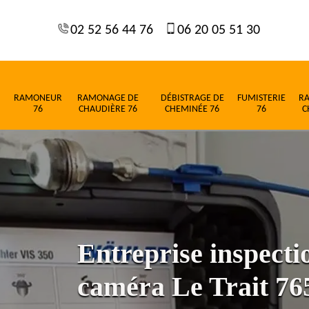
02 52 56 44 76
06 20 05 51 30
RAMONEUR
RAMONAGE DE
DÉBISTRAGE DE
FUMISTERIE
R
76
CHAUDIÈRE 76
CHEMINÉE 76
76
C
Entreprise inspect
caméra Le Trait 76