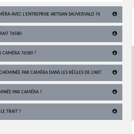
ÉRA AVEC L’ENTREPRISE ARTISAN SAUVERVALD 76
RAIT 76580
R CAMÉRA 76580 ?
 CHEMINÉE PAR CAMÉRA DANS LES RÈGLES DE L’ART
MINÉE PAR CAMÉRA ?
LE TRAIT ?