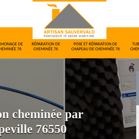
AMONAGE DE
RÉPARATION DE
POSE ET RÉPARATION DE
TU
HEMINÉE 76
CHEMINÉE 76
CHAPEAU DE CHEMINÉE 76
CHE
ion cheminée par
peville 76550