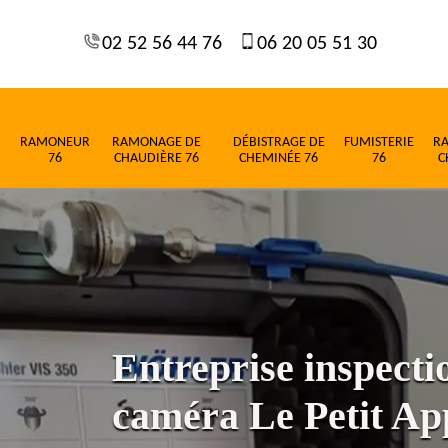
02 52 56 44 76
06 20 05 51 30
RAMONEUR
RAMONAGE DE
DÉBISTRAGE DE
FUMISTERIE
R
76
CHAUDIÈRE 76
CHEMINÉE 76
76
C
Entreprise inspect
caméra Le Petit Ap