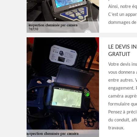
Ainsi, notre é
C’est un appar
dommages de v
LE DEVIS 
GRATUIT
Votre devis in
vous donnera a
entre autres. 
engagement. P
caméra auprès 
formulaire qu
Pensez à préci
du conduit, af
travaux.