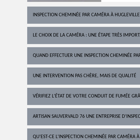
INSPECTION CHEMINÉE PAR CAMÉRA À HUGLEVILLE
LE CHOIX DE LA CAMÉRA : UNE ÉTAPE TRÈS IMPOR
QUAND EFFECTUER UNE INSPECTION CHEMINÉE PA
UNE INTERVENTION PAS CHÈRE, MAIS DE QUALITÉ
VÉRIFIEZ L’ÉTAT DE VOTRE CONDUIT DE FUMÉE G
ARTISAN SAUVERVALD 76 UNE ENTREPRISE D’INSPEC
QU’EST-CE L’INSPECTION CHEMINÉE PAR CAMÉRA À