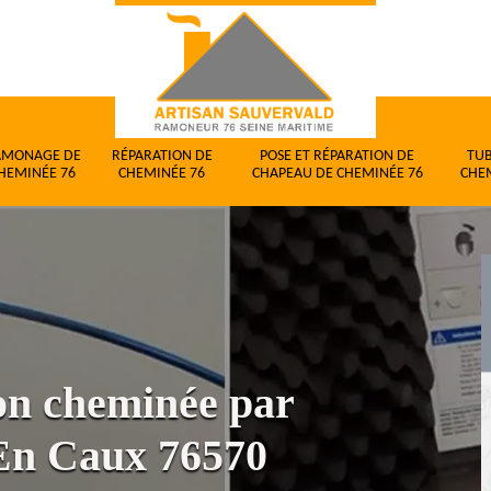
AMONAGE DE
RÉPARATION DE
POSE ET RÉPARATION DE
TU
HEMINÉE 76
CHEMINÉE 76
CHAPEAU DE CHEMINÉE 76
CHE
ion cheminée par
 En Caux 76570