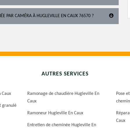
NÉE PAR CAMÉRA À HUGLEVILLE EN CAUX 76570 ?
AUTRES SERVICES
n Caux
Ramonage de chaudière Hugleville En
Pose et
Caux
chemin
t granulé
Ramoneur Hugleville En Caux
Répara
Caux
Entretien de cheminée Hugleville En