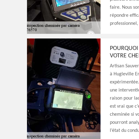
faire. Nous so
répondre effic
professionnel,
POURQUOI 
VOTRE CHE
Artisan Sauve
à Hugleville E
expérimentée. 
une interventio
raison pour la
est vrai que c
cheminée si vo
pourront analy
l’état du cond