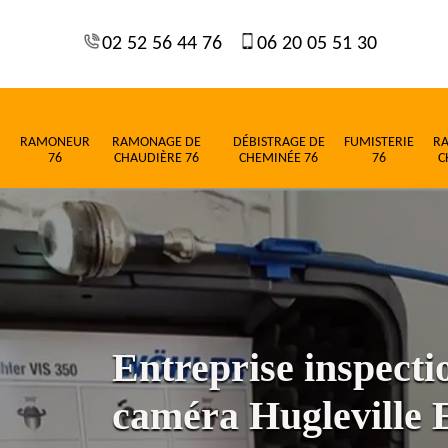
02 52 56 44 76
06 20 05 51 30
RAMONEUR
RAMONAGE DE
DÉBISTRAGE DE
FUMISTERIE
R
76
CHAUDIÈRE 76
CHEMINÉE 76
76
C
Entreprise inspect
caméra Hugleville