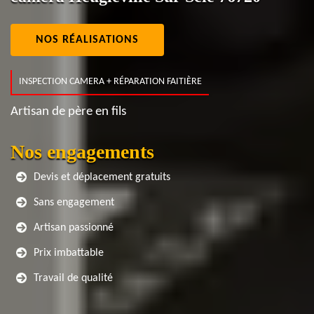
NOS RÉALISATIONS
INSPECTION CAMERA + RÉPARATION FAITIÈRE
Artisan de père en fils
Nos engagements
Devis et déplacement gratuits
Sans engagement
Artisan passionné
Prix imbattable
Travail de qualité