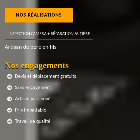
NOS RÉALISATIONS
INSPECTION CAMERA + RÉPARATION FAITIÈRE
Artisan de père en fils
Nos engagements
Devis et déplacement gratuits
Sans engagement
Artisan passionné
Prix imbattable
Travail de qualité