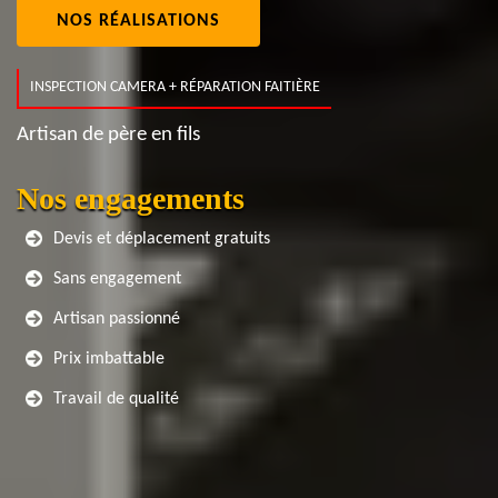
NOS RÉALISATIONS
INSPECTION CAMERA + RÉPARATION FAITIÈRE
Artisan de père en fils
Nos engagements
Devis et déplacement gratuits
Sans engagement
Artisan passionné
Prix imbattable
Travail de qualité