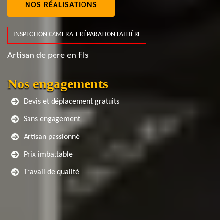
NOS RÉALISATIONS
INSPECTION CAMERA + RÉPARATION FAITIÈRE
Artisan de père en fils
Nos engagements
Devis et déplacement gratuits
Sans engagement
Artisan passionné
Prix imbattable
Travail de qualité