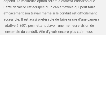
dépend. La meilleure option serait la caméra endoscopique.
Cette dernière est équipée d’un câble flexible qui peut faire
efficacement son travail même si le conduit est difficilement
accessible. Il est aussi préférable de faire usage d’une caméra
rotative à 360°, permettant d’avoir une meilleure vision de
l’ensemble du conduit. Afin d’y voir encore plus clair, nous
utiliserons une caméra pourvue d’un éclairage réglable. Confiez
votre inspection cheminée par caméra 76690 à l’entreprise
Artisan Sauvervald 76.