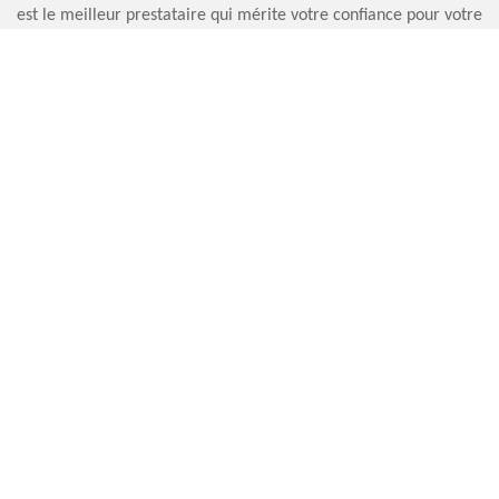
est le meilleur prestataire qui mérite votre confiance pour votre
projet d’entretien de cheminée.
DEVIS ENTRETIEN DE CHEMINÉE LE BOIS
ROBERT