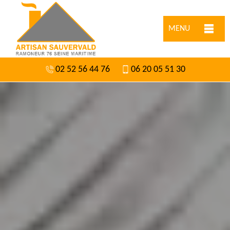
MENU
02 52 56 44 76
06 20 05 51 30