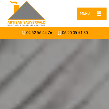
MENU
02 52 56 44 76
06 20 05 51 30