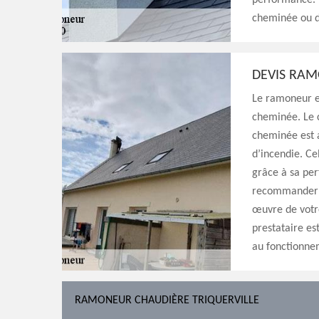
performance. 
cheminée ou de
DEVIS RA
Le ramoneur es
cheminée. Le 
cheminée est a
d’incendie. Ce
grâce à sa pe
recommander de
œuvre de votre
prestataire es
au fonctionne
RAMONEUR CHAUDIÈRE TRIQUERVILLE