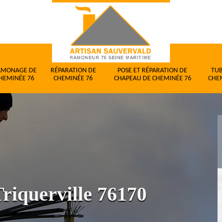
AMONAGE DE
RÉPARATION DE
POSE ET RÉPARATION DE
TU
HEMINÉE 76
CHEMINÉE 76
CHAPEAU DE CHEMINÉE 76
CHE
riquerville 76170