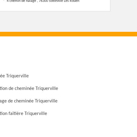
4 chemin de halage , 76300 Sotteville Les Rouen
e Triquerville
ion de cheminée Triquerville
ge de cheminée Triquerville
ion faîtière Triquerville