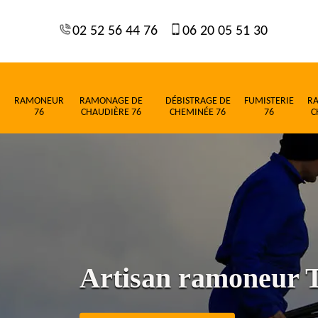
02 52 56 44 76
06 20 05 51 30
RAMONEUR
RAMONAGE DE
DÉBISTRAGE DE
FUMISTERIE
R
76
CHAUDIÈRE 76
CHEMINÉE 76
76
C
Artisan ramoneur T