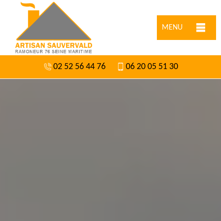
MENU
02 52 56 44 76
06 20 05 51 30