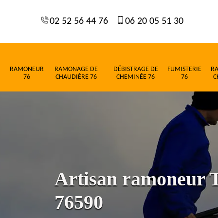
02 52 56 44 76
06 20 05 51 30
RAMONEUR
RAMONAGE DE
DÉBISTRAGE DE
FUMISTERIE
R
76
CHAUDIÈRE 76
CHEMINÉE 76
76
C
Artisan ramoneur 
76590