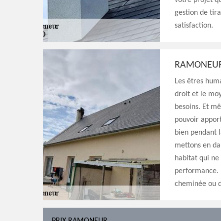
votre projet q
gestion de tir
satisfaction.
RAMONEU
Les êtres huma
droit et le mo
besoins. Et m
pouvoir apport
bien pendant l
mettons en dan
habitat qui ne
performance. 
cheminée ou de