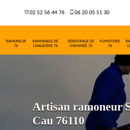
02 52 56 44 76
06 20 05 51 30
RAMONEUR
RAMONAGE DE
DÉBISTRAGE DE
FUMISTERIE
R
76
CHAUDIÈRE 76
CHEMINÉE 76
76
C
Artisan ramoneur 
Cau 76110