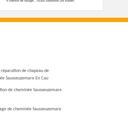
4 chemin de halage , 76300 Sotteville Les Rouen
 réparation de chapeau de
ée Sausseuzemare En Cau
tion de cheminée Sausseuzemare
ge de cheminée Sausseuzemare