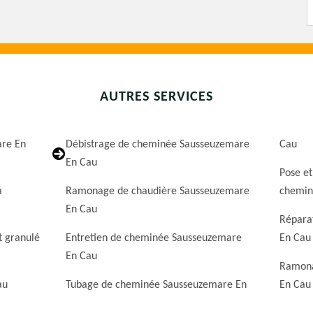
AUTRES SERVICES
are En
Débistrage de cheminée Sausseuzemare
Cau
En Cau
Pose et
a
Ramonage de chaudière Sausseuzemare
chemin
En Cau
Répara
t granulé
Entretien de cheminée Sausseuzemare
En Cau
En Cau
Ramona
au
Tubage de cheminée Sausseuzemare En
En Cau