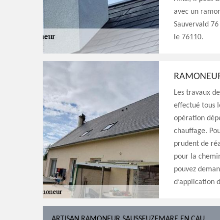
avec un ramona
Sauvervald 76 
le 76110.
RAMONEUR
Les travaux de
effectué tous 
opération dépe
chauffage. Pou
prudent de réa
pour la chemin
pouvez demand
d’application
ARTISAN RAMONEUR SAUSSEUZEMARE EN CAU