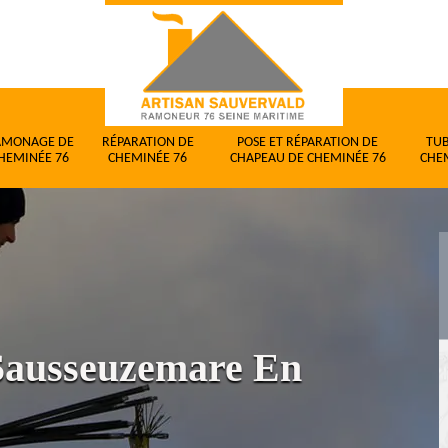
AMONAGE DE
RÉPARATION DE
POSE ET RÉPARATION DE
TU
HEMINÉE 76
CHEMINÉE 76
CHAPEAU DE CHEMINÉE 76
CHE
Sausseuzemare En