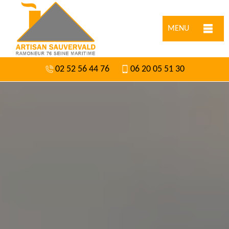
MENU
02 52 56 44 76
06 20 05 51 30