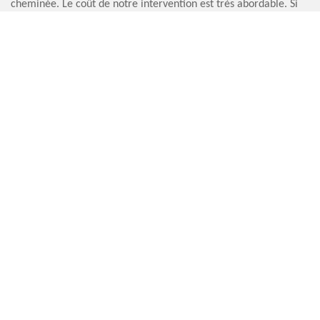
cheminée. Le coût de notre intervention est très abordable. Si
vous souhaitez recevoir un conseil pour le bon fonctionnement
de votre cheminée, sachez que nous sommes là, prêts à vous
satisfaire.