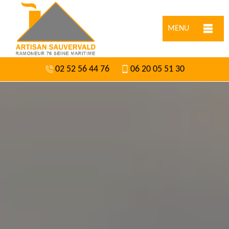
MENU
02 52 56 44 76
06 20 05 51 30