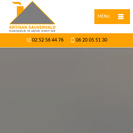
MENU
02 52 56 44 76
06 20 05 51 30