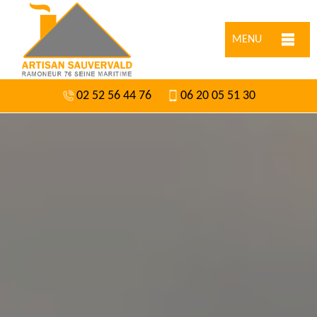
MENU
02 52 56 44 76
06 20 05 51 30