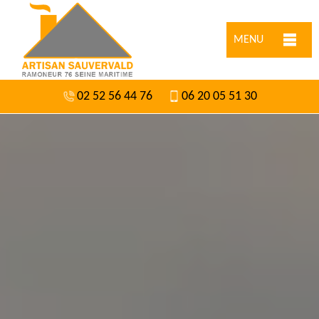
MENU
02 52 56 44 76
06 20 05 51 30