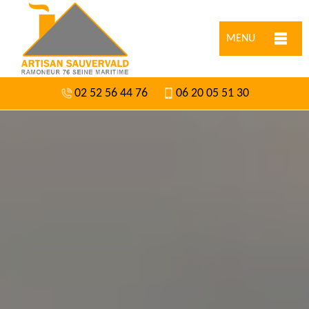
MENU
02 52 56 44 76
06 20 05 51 30