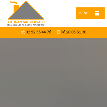
MENU
02 52 56 44 76
06 20 05 51 30