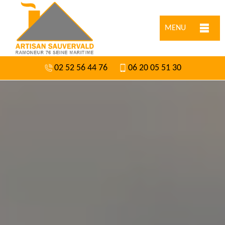
MENU
02 52 56 44 76
06 20 05 51 30