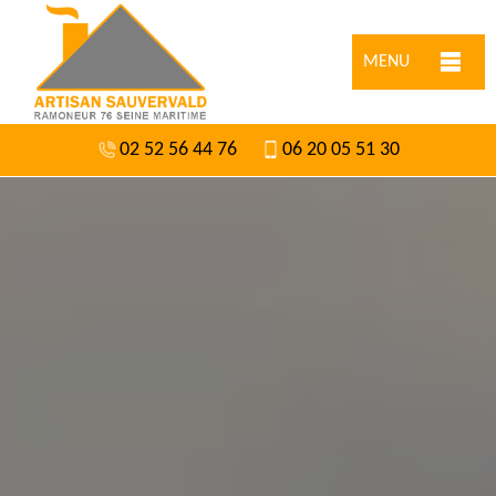
MENU
02 52 56 44 76
06 20 05 51 30