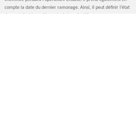
compte la date du dernier ramonage. Ainsi, il peut définir l’état
du conduit et la meilleure technique à utiliser, avec un
ramonage de haut en bas ou de bas en haut. En tout cas, Artisan
Sauvervald 76 assure toujours un prix ramoneur le moins cher
dans tout le 76730.