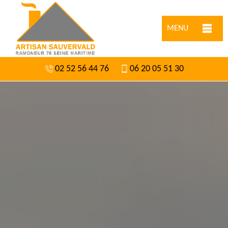
MENU
02 52 56 44 76
06 20 05 51 30