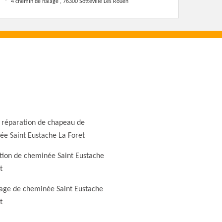
4 chemin de halage , 76300 Sotteville Les Rouen
 réparation de chapeau de
e Saint Eustache La Foret
tion de cheminée Saint Eustache
t
ge de cheminée Saint Eustache
t