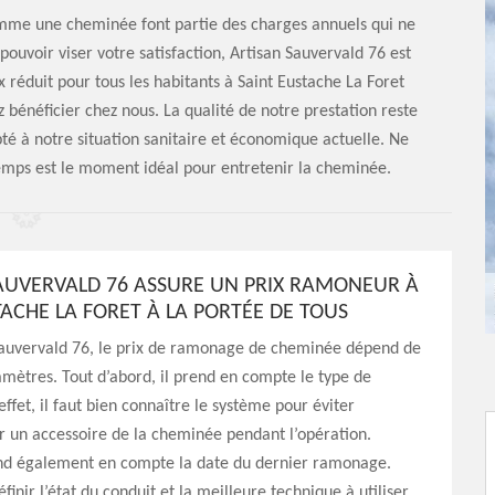
omme une cheminée font partie des charges annuels qui ne
pouvoir viser votre satisfaction, Artisan Sauvervald 76 est
x réduit pour tous les habitants à Saint Eustache La Foret
 bénéficier chez nous. La qualité de notre prestation reste
apté à notre situation sanitaire et économique actuelle. Ne
temps est le moment idéal pour entretenir la cheminée.
AUVERVALD 76 ASSURE UN PRIX RAMONEUR À
TACHE LA FORET À LA PORTÉE DE TOUS
Sauvervald 76, le prix de ramonage de cheminée dépend de
amètres. Tout d’abord, il prend en compte le type de
ffet, il faut bien connaître le système pour éviter
un accessoire de la cheminée pendant l’opération.
rend également en compte la date du dernier ramonage.
définir l’état du conduit et la meilleure technique à utiliser,