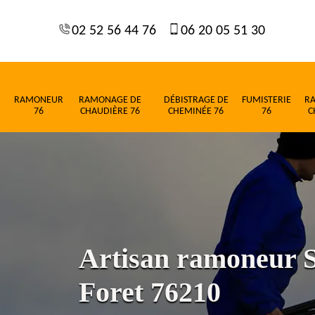
02 52 56 44 76
06 20 05 51 30
RAMONEUR
RAMONAGE DE
DÉBISTRAGE DE
FUMISTERIE
R
76
CHAUDIÈRE 76
CHEMINÉE 76
76
C
Artisan ramoneur S
Foret 76210