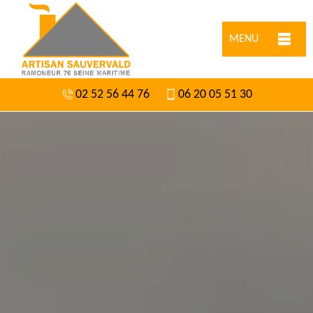
MENU
02 52 56 44 76
06 20 05 51 30