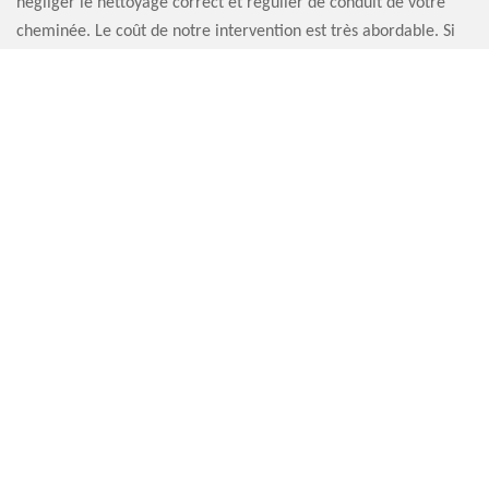
négliger le nettoyage correct et régulier de conduit de votre
cheminée. Le coût de notre intervention est très abordable. Si
vous souhaitez recevoir un conseil pour le bon fonctionnement
de votre cheminée, sachez que nous sommes là, prêts à vous
satisfaire.