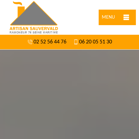
MENU
02 52 56 44 76
06 20 05 51 30