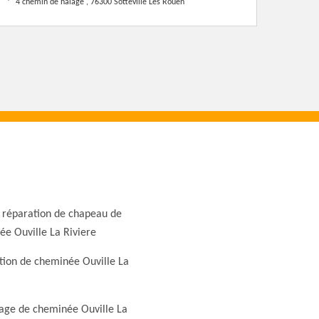
4 chemin de halage , 76300 Sotteville Les Rouen
 réparation de chapeau de
e Ouville La Riviere
tion de cheminée Ouville La
ge de cheminée Ouville La