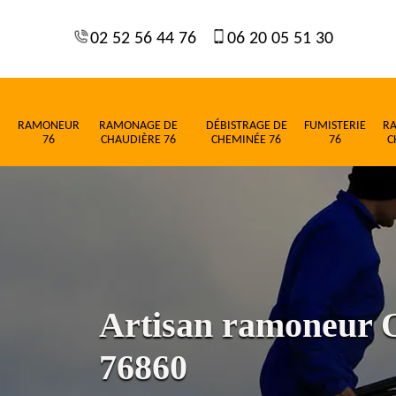
02 52 56 44 76
06 20 05 51 30
RAMONEUR
RAMONAGE DE
DÉBISTRAGE DE
FUMISTERIE
R
76
CHAUDIÈRE 76
CHEMINÉE 76
76
C
Artisan ramoneur O
76860