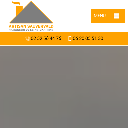
MENU
02 52 56 44 76
06 20 05 51 30