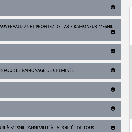
AUVERVALD 76 ET PROFITEZ DE TARIF RAMONEUR MESNIL
76 POUR LE RAMONAGE DE CHEMINÉE
R À MESNIL PANNEVILLE À LA PORTÉE DE TOUS