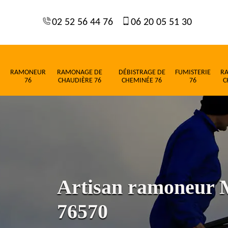
02 52 56 44 76
06 20 05 51 30
RAMONEUR
RAMONAGE DE
DÉBISTRAGE DE
FUMISTERIE
R
76
CHAUDIÈRE 76
CHEMINÉE 76
76
C
Artisan ramoneur M
76570