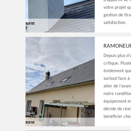
d’appareil de
votre projet q
gestion de tir
satisfaction.
RAMONEUR
Depuis plus d’
critique. Plus
évidement que
surtout face à
aller de l’avan
notre conditio
équipement ess
décide de réal
bénéficier che