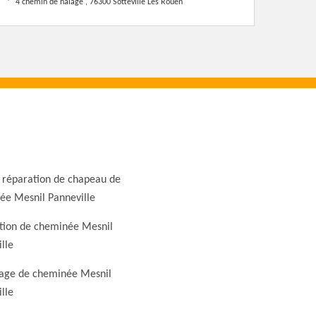
4 chemin de halage , 76300 Sotteville Les Rouen
 réparation de chapeau de
ée Mesnil Panneville
tion de cheminée Mesnil
lle
ge de cheminée Mesnil
lle