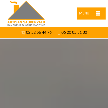
MENU
02 52 56 44 76
06 20 05 51 30