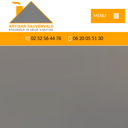
MENU
02 52 56 44 76
06 20 05 51 30