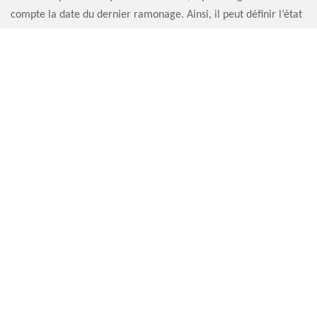
compte la date du dernier ramonage. Ainsi, il peut définir l’état
du conduit et la meilleure technique à utiliser, avec un
ramonage de haut en bas ou de bas en haut. En tout cas, Artisan
Sauvervald 76 assure toujours un prix ramoneur le moins cher
dans tout le 76560.