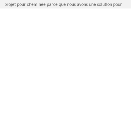
projet pour cheminée parce que nous avons une solution pour
vous. Le coût de notre prestation est à la portée de tous toute
en assurant la qualité de notre service.
RAMONEUR LE MESNIL DURDENT