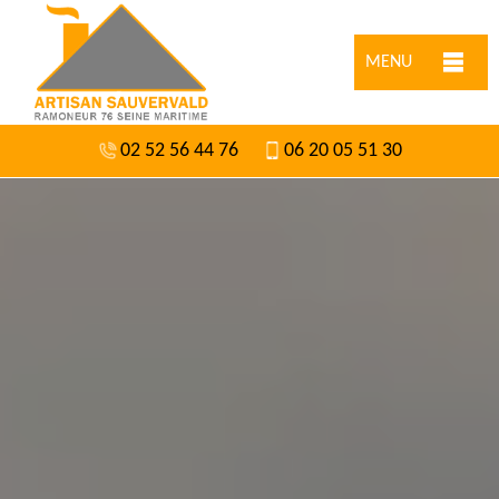
MENU
02 52 56 44 76
06 20 05 51 30