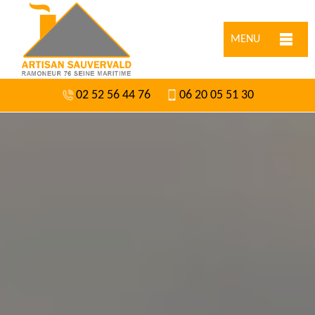
MENU
02 52 56 44 76
06 20 05 51 30