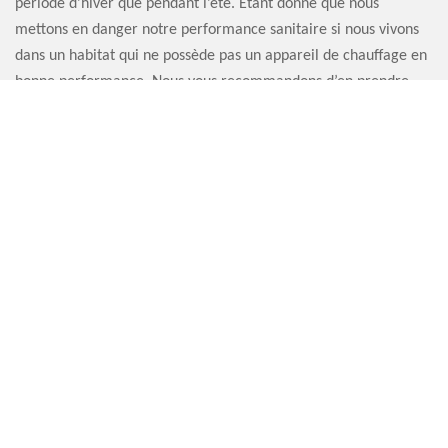
période d’hiver que pendant l’été. Etant donné que nous
mettons en danger notre performance sanitaire si nous vivons
dans un habitat qui ne possède pas un appareil de chauffage en
bonne performance. Nous vous recommandons d’en prendre
soin de votre cheminée ou de votre chauffage pour votre
confort et pour votre sécurité.