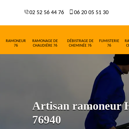
02 52 56 44 76
06 20 05 51 30
RAMONEUR
RAMONAGE DE
DÉBISTRAGE DE
FUMISTERIE
R
76
CHAUDIÈRE 76
CHEMINÉE 76
76
C
Artisan ramoneur H
76940