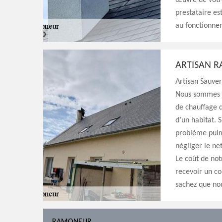
œuvre de votre
prestataire es
au fonctionne
ARTISAN 
Artisan Sauver
Nous sommes s
de chauffage q
d’un habitat. 
problème pulm
négliger le ne
Le coût de not
recevoir un co
sachez que nou