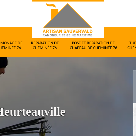
AMONAGE DE
RÉPARATION DE
POSE ET RÉPARATION DE
TU
HEMINÉE 76
CHEMINÉE 76
CHAPEAU DE CHEMINÉE 76
CHE
eurteauville