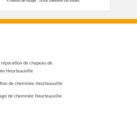
4 chemin de halage , 76300 Sotteville Les Rouen
 réparation de chapeau de
ée Heurteauville
tion de cheminée Heurteauville
ge de cheminée Heurteauville